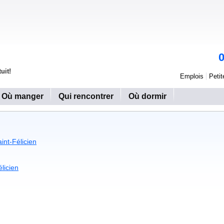
uit!
Emplois
Peti
Où manger
Qui rencontrer
Où dormir
aint-Félicien
licien