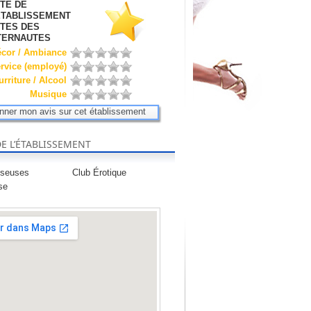
TE DE
ÉTABLISSEMENT
TES DES
TERNAUTES
écor / Ambiance
rvice (employé)
rriture / Alcool
Musique
nner mon avis sur cet établissement
DE L’ÉTABLISSEMENT
nseuses
Club Érotique
se