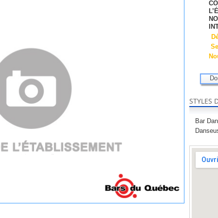
CO
L’
NO
IN
D
Se
Nou
Do
STYLES 
Bar Da
Danseu