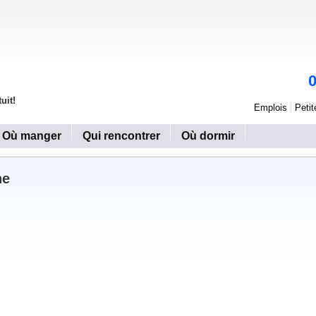
uit!
Emplois
Peti
Où manger
Qui rencontrer
Où dormir
he