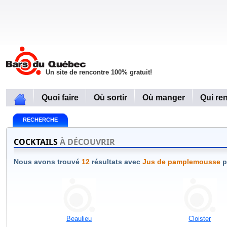
Un site de rencontre 100% gratuit!
Quoi faire
Où sortir
Où manger
Qui re
RECHERCHE
COCKTAILS
À DÉCOUVRIR
Nous avons trouvé
12
résultats avec
Jus de pamplemousse
p
Beaulieu
Cloister