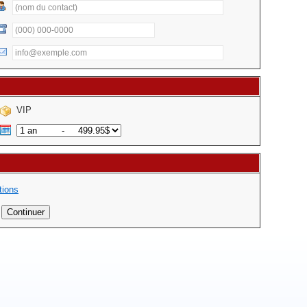
VIP
tions