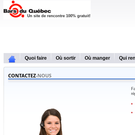
Un site de rencontre 100% gratuit!
Quoi faire
Où sortir
Où manger
Qui re
CONTACTEZ
-NOUS
Fa
ré
*
*