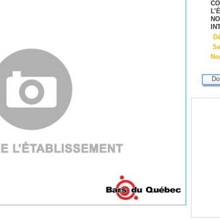
CO
L’
NO
IN
D
Se
Nou
Do