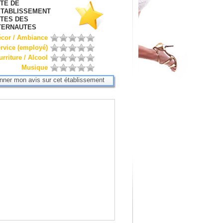
TE DE
ÉTABLISSEMENT
TES DES
TERNAUTES
écor / Ambiance
rvice (employé)
rriture / Alcool
Musique
nner mon avis sur cet établissement